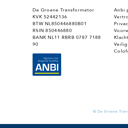
De Groene Transformator
Anbi 
KVK 52442136
Vertr
BTW NL850446880B01
Priva
RSIN 850446880
Voorw
BANK NL11 RBRB 0787 7188
Klach
90
Veili
Colof
© De Groene Tran