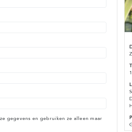
T
1
L
S
D
P
ze gegevens en gebruiken ze alleen maar
G