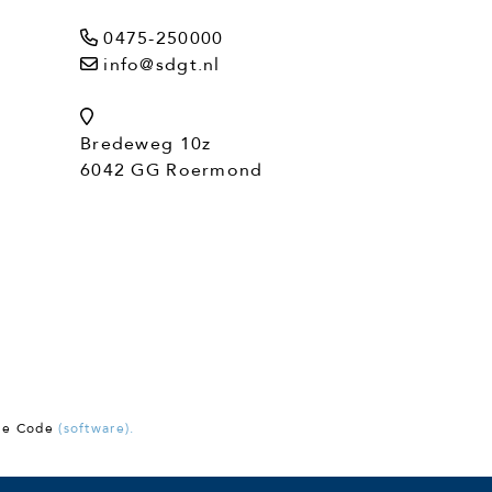
0475-250000
info@sdgt.nl
Bredeweg 10z
6042 GG Roermond
ne Code
(software).