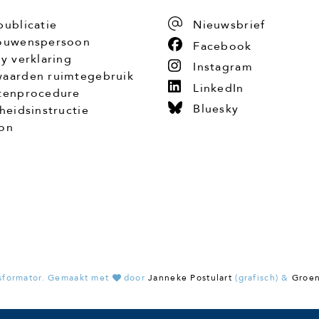
publicatie
Nieuwsbrief
ouwenspersoon
Facebook
cy verklaring
Instagram
aarden ruimtegebruik
LinkedIn
tenprocedure
Bluesky
gheidsinstructie
on
sformator. Gemaakt met
door
Janneke Postulart
(grafisch) &
Groe