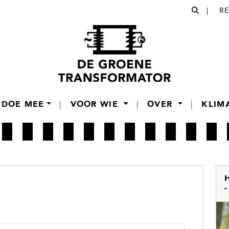
|
R
DOE MEE
|
VOOR WIE
|
OVER
|
KLIM