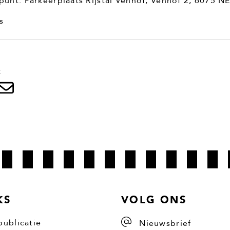
punt: Parkeerplaats Rijstal Venhof, Venhof 2, 6075 
s
:
KS
VOLG ONS
publicatie
Nieuwsbrief