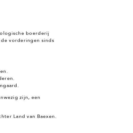
ologische boerderij
 de vorderingen sinds
ken.
deren.
omgaard.
nwezig zijn, een
chter Land van Baexen.