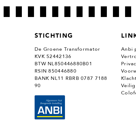
STICHTING
LIN
De Groene Transformator
Anbi 
KVK 52442136
Vertr
BTW NL850446880B01
Priva
RSIN 850446880
Voorw
BANK NL11 RBRB 0787 7188
Klach
90
Veili
Colof