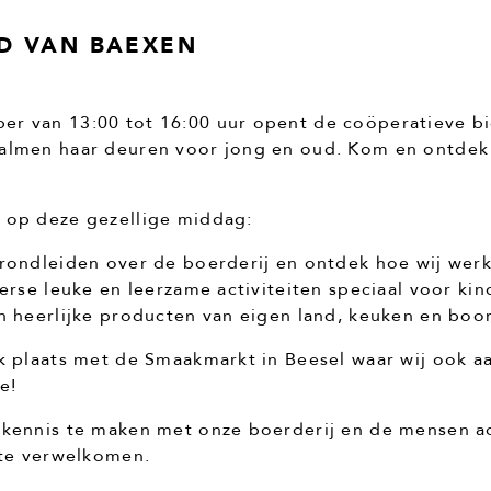
D VAN BAEXEN
r van 13:00 tot 16:00 uur opent de coöperatieve bi
almen haar deuren voor jong en oud. Kom en ontdek
 op deze gezellige middag:
 rondleiden over de boerderij en ontdek hoe wij wer
verse leuke en leerzame activiteiten speciaal voor kin
an heerlijke producten van eigen land, keuken en bo
k plaats met de Smaakmarkt in Beesel waar wij ook aa
e!
 kennis te maken met onze boerderij en de mensen a
 te verwelkomen.