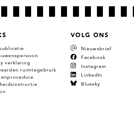
KS
VOLG ONS
publicatie
Nieuwsbrief
ouwenspersoon
Facebook
cy verklaring
Instagram
aarden ruimtegebruik
LinkedIn
tenprocedure
Bluesky
gheidsinstructie
on