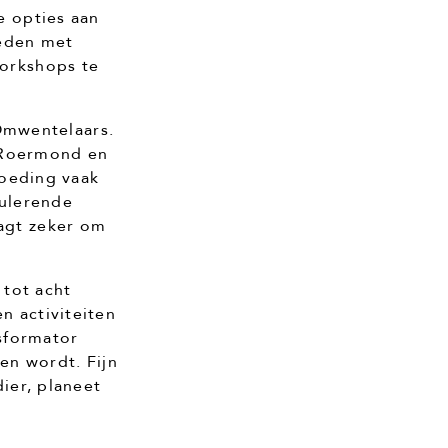
e opties aan
heden met
orkshops te
 Omwentelaars.
n Roermond en
voeding vaak
mulerende
agt zeker om
 tot acht
 activiteiten
sformator
en wordt. Fijn
ier, planeet