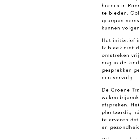
horeca in Roe
te bieden. Oo
groepen mense
kunnen volgen
Het initiatief
Ik bleek niet
omstreken vri
nog in de kin
gesprekken ge
een vervolg.
De Groene Tra
weken bijeenk
afspreken. He
plantaardig h
te ervaren da
en gezondheid