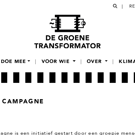
|
R
DOE MEE
|
VOOR WIE
|
OVER
|
KLIM
E CAMPAGNE
agne is een initiatief gestart door een groepje mens