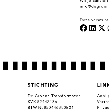
Wil je aanslui
info@degroene
Deze vacature
STICHTING
LIN
De Groene Transformator
Anbi 
KVK 52442136
Vertr
BTW NL850446880B01
Priva