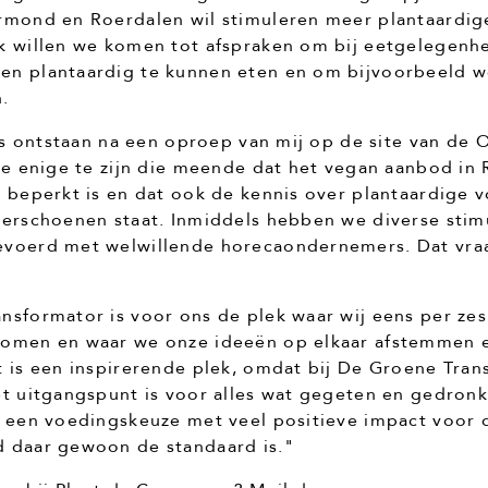
rmond en Roerdalen wil stimuleren meer plantaardig
k willen we komen tot afspraken om bij eetgelegen
n plantaardig te kunnen eten en om bijvoorbeeld w
.
 is ontstaan na een oproep van mij op de site van de
 de enige te zijn die meende dat het vegan aanbod i
j beperkt is en dat ook de kennis over plantaardige 
derschoenen staat. Inmiddels hebben we diverse sti
voerd met welwillende horecaondernemers. Dat vra
nsformator is voor ons de plek waar wij eens per zes
omen en waar we onze ideeën op elkaar afstemmen en
t is een inspirerende plek, omdat bij De Groene Tran
ét uitgangspunt is voor alles wat gegeten en gedronk
t een voedingskeuze met veel positieve impact voor d
 daar gewoon de standaard is."