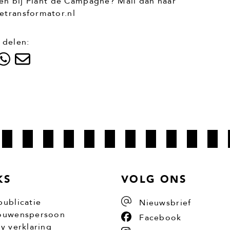
ten bij Plant de Campagne? Mail dan naar
transformator.nl
 delen:
KS
VOLG ONS
publicatie
Nieuwsbrief
ouwenspersoon
Facebook
cy verklaring