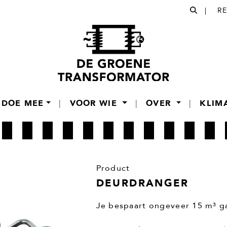
|
R
DOE MEE
|
VOOR WIE
|
OVER
|
KLIM
Product
DEURDRANGER
Je bespaart ongeveer 15 m³ ga