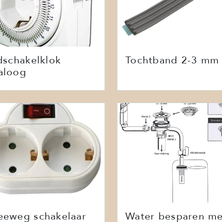
dschakelklok
Tochtband 2-3 mm
aloog
eeweg schakelaar
Water besparen me