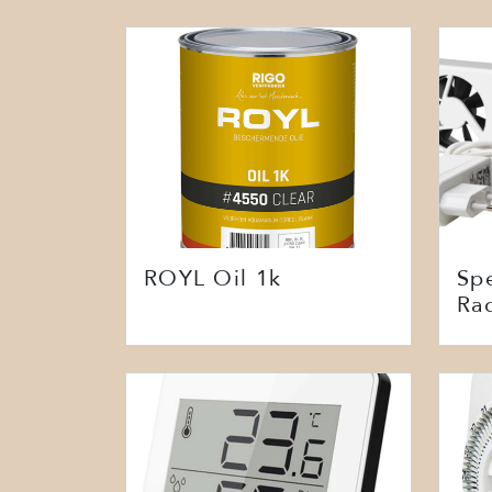
ROYL Oil 1k
Sp
Rad