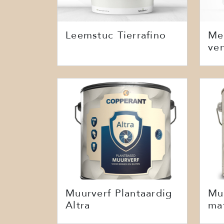
Leemstuc Tierrafino
Me
ven
Muurverf Plantaardig
Mu
Altra
ma