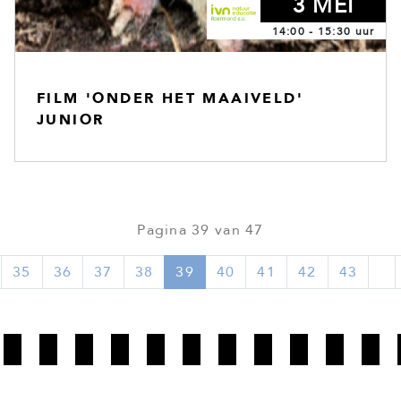
3 MEI
14:00 - 15:30 uur
FILM 'ONDER HET MAAIVELD'
JUNIOR
Pagina 39 van 47
35
36
37
38
39
40
41
42
43